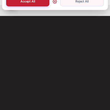
Accept All
Reject All
For 80 years, GIANT has been proudly serving the Canadian
market.
Address
:
11021 Notre-Dame East, Montreal, Quebec H1B 2V5
Hours
:
Monday-Thursday: 8:30 a.m. – 5 p.m.
Friday: 8:30 a.m. – 3 p.m.
Saturday and Sunday: Closed
Phone
:
+1 800-363-9354