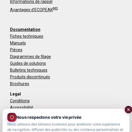
Informations de rappel
MD
Avantages d’ECOPEAK
Documentation
Fiches techniques
Manuels
Pièces
Diagrammes de filage
Guides de solutions
Bulletins techniques
Produits discontinués
Brochures
Legal
Conditions
Accessibilité
Politique de confidentialité
Nous respectons votre vie privée
Rapport sur le travail forcé dans la chaîne
Nous utilisons des témoins (cookies) pour améliorer votre expérience
d’approvisionnement canadienne
de navigation, diffuser des publicités ou des contenus personnalisés et